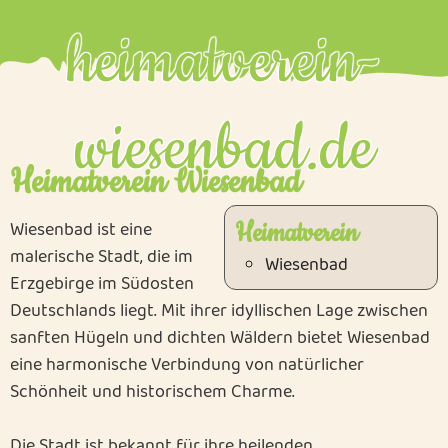
nachladen
nachladen
heimatverein-
wiesenbad.de
Heimatverein Wiesenbad
Wiesenbad ist eine
Heimatverein
malerische Stadt, die im
Wiesenbad
Erzgebirge im Südosten
Deutschlands liegt. Mit ihrer idyllischen Lage zwischen
sanften Hügeln und dichten Wäldern bietet Wiesenbad
eine harmonische Verbindung von natürlicher
Schönheit und historischem Charme.
Die Stadt ist bekannt für ihre heilenden